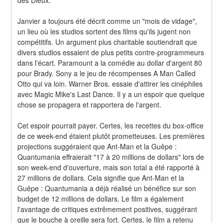
des Dieux.
Janvier a toujours été décrit comme un "mois de vidage", 
un lieu où les studios sortent des films qu'ils jugent non 
compétitifs. Un argument plus charitable soutiendrait que 
divers studios essaient de plus petits contre-programmeurs 
dans l'écart. Paramount a la comédie au dollar d'argent 80 
pour Brady. Sony a le jeu de récompenses A Man Called 
Otto qui va loin. Warner Bros. essaie d'attirer les cinéphiles 
avec Magic Mike's Last Dance. Il y a un espoir que quelque 
chose se propagera et rapportera de l'argent.
Cet espoir pourrait payer. Certes, les recettes du box-office 
de ce week-end étaient plutôt prometteuses. Les premières 
projections suggéraient que Ant-Man et la Guêpe : 
Quantumania effraierait "17 à 20 millions de dollars" lors de 
son week-end d'ouverture, mais son total a été rapporté à 
27 millions de dollars. Cela signifie que Ant-Man et la 
Guêpe : Quantumania a déjà réalisé un bénéfice sur son 
budget de 12 millions de dollars. Le film a également 
l'avantage de critiques extrêmement positives, suggérant 
que le bouche à oreille sera fort. Certes, le film a retenu 