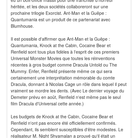
eu un box-office massif pour une franchise d'horreur 
héritée, et les deux sociétés collaboreront sur une 
prochaine trilogie Exorcist. Ant-Man et la Guêpe : 
Quantumania est un produit de ce partenariat avec 
Blumhouse.
Il est possible d'affirmer que Ant-Man et la Guêpe : 
Quantumania, Knock at the Cabin, Cocaine Bear et 
Renfield sont tous plus fidèles à l'esprit de ces premiers 
Universal Monster Movies que toutes les réinventions 
récentes à gros budget comme Dracula Untold ou The 
Mummy. Enfer, Renfield présente même ce qui sera 
certainement une interprétation mémorable du comte 
Dracula, donnant à Nicolas Cage un rôle dans lequel il peut 
vraiment se mordre les dents. (Avec Le dernier voyage du 
Demeter prévu en août, Renfield n'est même pas le seul 
film Dracula d'Universal cette année.)
Les budgets de Knock at the Cabin, Cocaine Bear et 
Renfield n'ont pas encore été officiellement confirmés. 
Cependant, ils semblent susceptibles d'être modestes. Le 
réalisateur M. Night Shyamalan a prouvé qu'il était un 