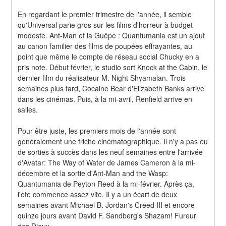
En regardant le premier trimestre de l'année, il semble 
qu'Universal parie gros sur les films d'horreur à budget 
modeste. Ant-Man et la Guêpe : Quantumania est un ajout 
au canon familier des films de poupées effrayantes, au 
point que même le compte de réseau social Chucky en a 
pris note. Début février, le studio sort Knock at the Cabin, le 
dernier film du réalisateur M. Night Shyamalan. Trois 
semaines plus tard, Cocaine Bear d'Elizabeth Banks arrive 
dans les cinémas. Puis, à la mi-avril, Renfield arrive en 
salles.
Pour être juste, les premiers mois de l'année sont 
généralement une friche cinématographique. Il n'y a pas eu 
de sorties à succès dans les neuf semaines entre l'arrivée 
d'Avatar: The Way of Water de James Cameron à la mi-
décembre et la sortie d'Ant-Man and the Wasp: 
Quantumania de Peyton Reed à la mi-février. Après ça, 
l'été commence assez vite. Il y a un écart de deux 
semaines avant Michael B. Jordan's Creed III et encore 
quinze jours avant David F. Sandberg's Shazam! Fureur 