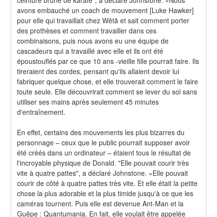
ceinture brune de karaté", a déclaré Johnstone. «Nous 
avons embauché un coach de mouvement [Luke Hawker] 
pour elle qui travaillait chez Wētā et sait comment porter 
des prothèses et comment travailler dans ces 
combinaisons, puis nous avons eu une équipe de 
cascadeurs qui a travaillé avec elle et ils ont été 
époustouflés par ce que 10 ans -vieille fille pourrait faire. Ils 
tireraient des cordes, pensant qu'ils allaient devoir lui 
fabriquer quelque chose, et elle trouverait comment le faire 
toute seule. Elle découvrirait comment se lever du sol sans 
utiliser ses mains après seulement 45 minutes 
d'entraînement.
En effet, certains des mouvements les plus bizarres du 
personnage – ceux que le public pourrait supposer avoir 
été créés dans un ordinateur – étaient tous le résultat de 
l'incroyable physique de Donald. "Elle pouvait courir très 
vite à quatre pattes", a déclaré Johnstone. «Elle pouvait 
courir de côté à quatre pattes très vite. Et elle était la petite 
chose la plus adorable et la plus timide jusqu'à ce que les 
caméras tournent. Puis elle est devenue Ant-Man et la 
Guêpe : Quantumania. En fait, elle voulait être appelée 