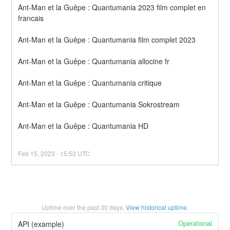
Ant-Man et la Guêpe : Quantumania 2023 film complet en 
francais
Ant-Man et la Guêpe : Quantumania film complet 2023
Ant-Man et la Guêpe : Quantumania allocine fr
Ant-Man et la Guêpe : Quantumania critique
Ant-Man et la Guêpe : Quantumania Sokrostream
Ant-Man et la Guêpe : Quantumania HD
Feb
15
,
2023
-
15:52
UTC
Uptime over the past
30
days.
View historical uptime.
Operational
API (example)